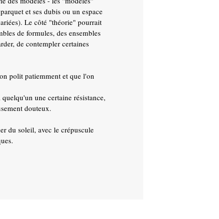
orie des modèles - les "modèles"
 parquet et ses dubis ou un espace
ariées). Le côté "théorie" pourrait
sembles de formules, des ensembles
arder, de contempler certaines
on polit patiemment et que l'on
quelqu'un une certaine résistance,
eusement douteux.
er du soleil, avec le crépuscule
ques.