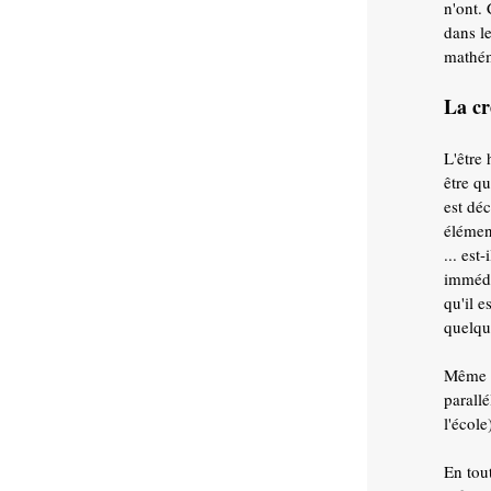
n'ont.
dans le
mathém
La cr
L'être
être qu
est dé
élémen
... est
immédia
qu'il 
quelqu
Même a
parall
l'écol
En tou