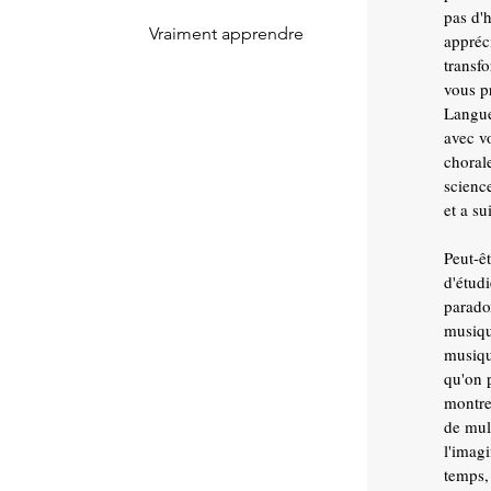
pas d'
Vraiment apprendre
appréc
transf
vous pr
Langue
avec vo
choral
scienc
et a s
Peut-êt
d'étud
paradox
musiqu
musiqu
qu'on p
montre
de mul
l'imag
temps,