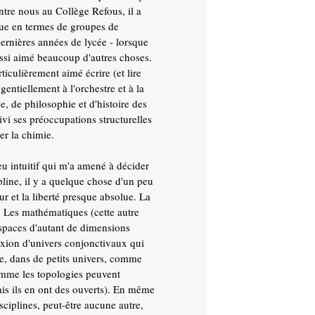
ntre nous au Collège Refous, il a
vue en termes de groupes de
dernières années de lycée - lorsque
 aussi aimé beaucoup d'autres choses.
iculièrement aimé écrire (et lire
ngentiellement à l'orchestre et à la
e, de philosophie et d'histoire des
vi ses préoccupations structurelles
er la chimie.
peu intuitif qui m'a amené à décider
pline, il y a quelque chose d'un peu
ur et la liberté presque absolue. La
s. Les mathématiques (cette autre
espaces d'autant de dimensions
flexion d'univers conjonctivaux qui
tre, dans de petits univers, comme
omme les topologies peuvent
ais ils en ont des ouverts). En même
ciplines, peut-être aucune autre,