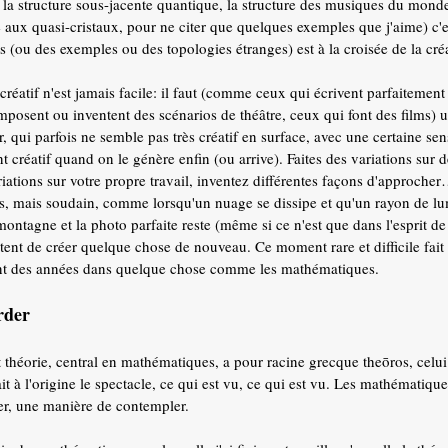
s, la structure sous-jacente quantique, la structure des musiques du mond
e aux quasi-cristaux, pour ne citer que quelques exemples que j'aime) c'
es (ou des exemples ou des topologies étranges) est à la croisée de la cré
 créatif n'est jamais facile: il faut (comme ceux qui écrivent parfaitemen
mposent ou inventent des scénarios de théâtre, ceux qui font des films) u
r, qui parfois ne semble pas très créatif en surface, avec une certaine sen
 créatif quand on le génère enfin (ou arrive). Faites des variations sur 
riations sur votre propre travail, inventez différentes façons d'approche
es, mais soudain, comme lorsqu'un nuage se dissipe et qu'un rayon de l
ontagne et la photo parfaite reste (même si ce n'est que dans l'esprit de 
ent de créer quelque chose de nouveau. Ce moment rare et difficile fait p
t des années dans quelque chose comme les mathématiques.
rder
 théorie, central en mathématiques, a pour racine grecque theōros, celui 
ait à l'origine le spectacle, ce qui est vu, ce qui est vu. Les mathématiq
er, une manière de contempler.