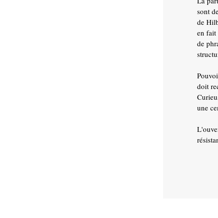
La part
sont d
de Hilb
en fai
de phr
struct
Pouvoi
doit re
Curieu
une ce
L'ouve
résist