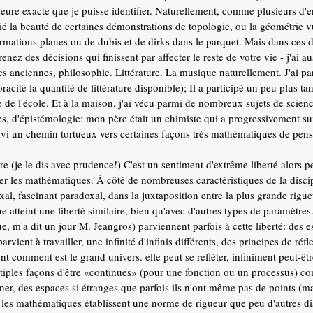
heure exacte que je puisse identifier. Naturellement, comme plusieurs d'e
ié la beauté de certaines démonstrations de topologie, ou la géométrie 
ormations planes ou de dubis et de dirks dans le parquet. Mais dans ces 
enez des décisions qui finissent par affecter le reste de votre vie - j'ai
s anciennes, philosophie. Littérature. La musique naturellement. J'ai part
racité la quantité de littérature disponible); Il a participé un peu plus ta
e de l'école. Et à la maison, j'ai vécu parmi de nombreux sujets de scienc
es, d'épistémologie: mon père était un chimiste qui a progressivement sui
uivi un chemin tortueux vers certaines façons très mathématiques de pens
re (je le dis avec prudence!) C'est un sentiment d'extrême liberté alors 
ier les mathématiques. À côté de nombreuses caractéristiques de la disci
al, fascinant paradoxal, dans la juxtaposition entre la plus grande rigue
e atteint une liberté similaire, bien qu'avec d'autres types de paramètre
e, m'a dit un jour M. Jeangros) parviennent parfois à cette liberté: des 
arvient à travailler, une infinité d'infinis différents, des principes de ré
nt comment est le grand univers. elle peut se refléter, infiniment peut-ê
tiples façons d'être «continues» (pour une fonction ou un processus) c
iner, des espaces si étranges que parfois ils n'ont même pas de points (m
 les mathématiques établissent une norme de rigueur que peu d'autres dis