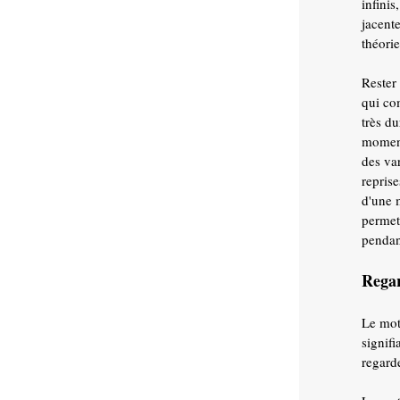
infini
jacent
théori
Rester
qui co
très du
moment
des va
repris
d'une m
permett
pendan
Rega
Le mot
signifi
regard