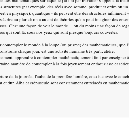
ie des mathématiques sur laquelle j'ai fini par travailler s'appelle la thé
es structures (par exemple, des réels avec somme, produit et ordre ou un
ert en physique). quantique - ils peuvent être des structures infiniment v
t s'écrire au pluriel: on a autant de théories qu'on peut imaginer des en
ases. C'est une façon de voir le monde ... ou du moins une façon de reg
ures qui sont là, sous nos yeux qui sont presque toujours couvertes.
r contempler le monde à la loupe (ou prisme) des mathématiques, que l'
construire chaque jour, est une activité humaine très particulière.
sement, apprendre à contempler mathématiquement finit par enseigner à 
rtaine manière de contempler à la fois joyeusement enthousiaste et séri
rture de la journée, l'aube de la première lumière, coexiste avec le couch
ant et dur. Alba et crépuscule sont constamment entrelacés en mathémati