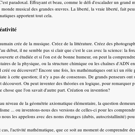
 C'est paradoxal. Effrayant et beau, comme le défi d'escalader un grand
 monde musical des grandes œuvres. La liberté, la vraie liberté, fait peur
atiques apportent tout cela.
éativité
 humain crée de la musique. Créez de la littérature. Créez des photograp
'au début, il ne semble pas si clair que c'est le cas avec la science: la for
couverte et étudiée et si l'on est de bonne humeur, on peut la comprendr
taires de la physique, ou la structure chimique ou les chaînes d'ADN e
-il créé ou découvert? Encore une fois, les mathématiques ont ici un rôle p
te à cette question; il n'y a pas de consensus. De grands penseurs ont so
est découvert. On peut inventer des théories en logique, pour remarquer pl
e chose que l'on savait d'autre part. Création ou invention?
u niveau de la géométrie axiomatique élémentaire, la question demeure
élisme ... ou inventons-nous des versions de celles-ci pour les comprendr
e) nous les appelons avec des noms étranges (dubis, autocristallinité) p
t cas, l'activité mathématique, que ce soit au moment de comprendre de